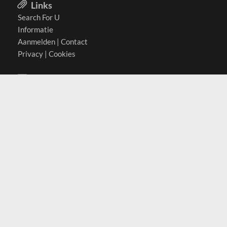
Links
Search For U
Informatie
Aanmelden
|
Contact
Privacy
|
Cookies
Actief in
België
Duitsland
Nederland
Oostenrijk
Zwitserland
Contact
(c) 2026 Copyrights
SearchForU.nl
Tel: +31 (0)75 7502 082
Email:
info@searchforu.nl
Leveringsvoorwaarden