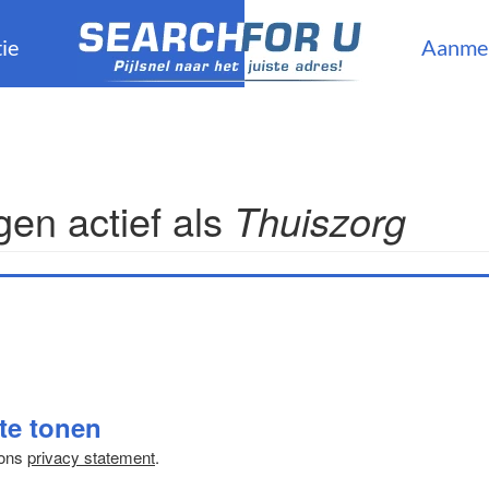
ie
Aanme
en actief als
Thuiszorg
 te tonen
 ons
privacy statement
.