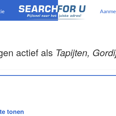
ie
Aanme
en actief als
Tapijten, Gordi
 te tonen