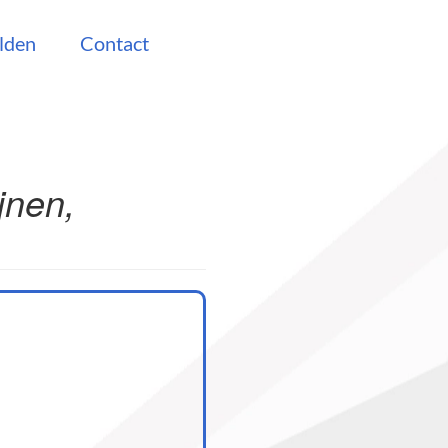
lden
Contact
jnen,