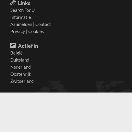
Links
Search For U
Informatie
Aanmelden
|
Contact
Privacy
|
Cookies
Actief in
België
Duitsland
Nederland
Oostenrijk
Zwitserland
Contact
(c) 2026 Copyrights
SearchForU.nl
Tel: +31 (0)75 7502 082
Email:
info@searchforu.nl
Leveringsvoorwaarden