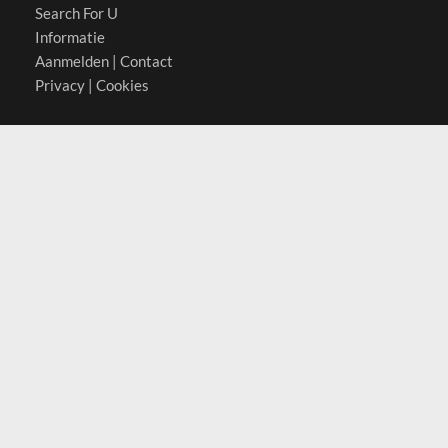
Search For U
Informatie
Aanmelden
|
Contact
Privacy
|
Cookies
Actief in
België
Duitsland
Nederland
Oostenrijk
Zwitserland
Contact
(c) 2026 Copyrights
SearchForU.nl
Tel: +31 (0)75 7502 082
Email:
info@searchforu.nl
Leveringsvoorwaarden