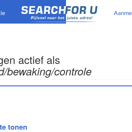
ie
Aanme
n actief als
d/bewaking/controle
 te tonen