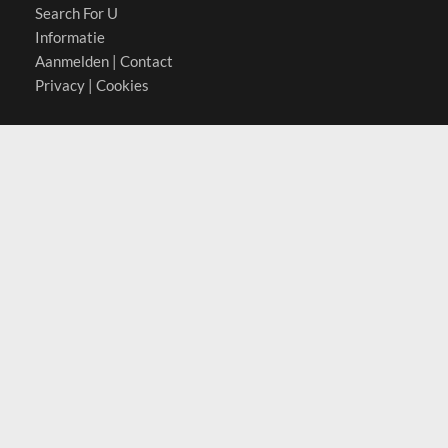
Search For U
Informatie
Aanmelden
|
Contact
Privacy
|
Cookies
Actief in
België
Duitsland
Nederland
Oostenrijk
Zwitserland
Contact
(c) 2026 Copyrights
SearchForU.nl
Tel: +31 (0)75 7502 082
Email:
info@searchforu.nl
Leveringsvoorwaarden