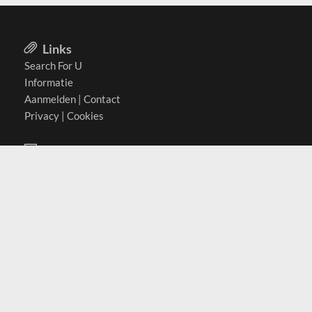
Links
Search For U
Informatie
Aanmelden
|
Contact
Privacy
|
Cookies
Actief in
België
Duitsland
Nederland
Oostenrijk
Zwitserland
Contact
(c) 2026 Copyrights
SearchForU.nl