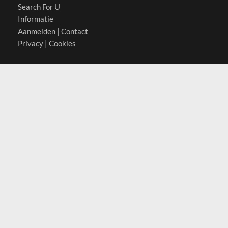
Search For U
Informatie
Aanmelden
|
Contact
Privacy
|
Cookies
Actief in
België
Duitsland
Nederland
Oostenrijk
Zwitserland
Contact
(c) 2026 Copyrights
SearchForU.nl
Tel: +31 (0)75 7502 082
Email:
info@searchforu.nl
Leveringsvoorwaarden