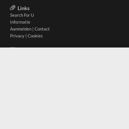
Links
Search For U
Informatie
Aanmelden
|
Contact
Privacy
|
Cookies
Actief in
België
Duitsland
Nederland
Oostenrijk
Zwitserland
Contact
(c) 2026 Copyrights
SearchForU.nl
Tel: +31 (0)75 7502 082
Email:
info@searchforu.nl