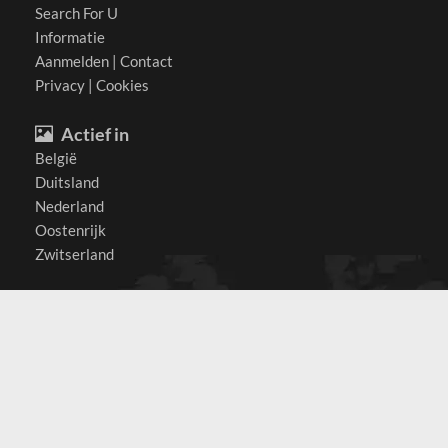
Search For U
Informatie
Aanmelden
|
Contact
Privacy
|
Cookies
Actief in
België
Duitsland
Nederland
Oostenrijk
Zwitserland
Contact
(c) 2026 Copyrights
SearchForU.nl
Tel: +31 (0)75 7502 082
Email:
info@searchforu.nl
Leveringsvoorwaarden