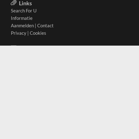
Links
Search For U
Informatie
Aanmelden
|
Contact
Privacy
|
Cookies
Actief in
België
Duitsland
Nederland
Oostenrijk
Zwitserland
Contact
(c) 2026 Copyrights
SearchForU.nl
Tel: +31 (0)75 7502 082
Email:
info@searchforu.nl
Leveringsvoorwaarden