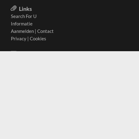
Links
Search For U
Informatie
Aanmelden
|
Contact
Privacy
|
Cookies
Actief in
België
Duitsland
Nederland
Oostenrijk
Zwitserland
Contact
(c) 2026 Copyrights
SearchForU.nl
Tel: +31 (0)75 7502 082
Email:
info@searchforu.nl