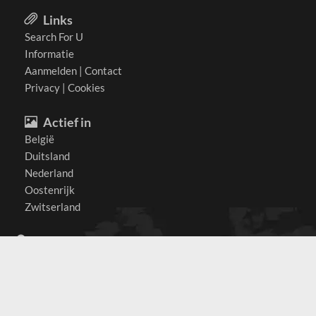
Links
Search For U
Informatie
Aanmelden
|
Contact
Privacy
|
Cookies
Actief in
België
Duitsland
Nederland
Oostenrijk
Zwitserland
Contact
(c) 2026 Copyrights
SearchForU.nl
Tel: +31 (0)75 7502 082
Email:
info@searchforu.nl