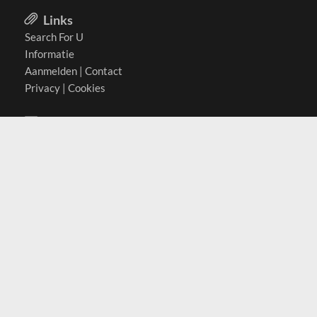
Links
Search For U
Informatie
Aanmelden
|
Contact
Privacy
|
Cookies
Actief in
België
Duitsland
Nederland
Oostenrijk
Zwitserland
Contact
(c) 2026 Copyrights
SearchForU.nl
Tel: +31 (0)75 7502 082
Email:
info@searchforu.nl