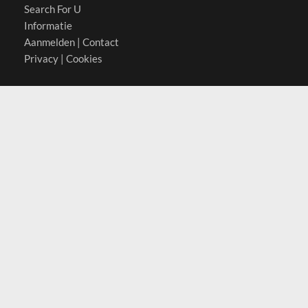
Search For U
Informatie
Aanmelden
|
Contact
Privacy
|
Cookies
Actief in
België
Duitsland
Nederland
Oostenrijk
Zwitserland
Contact
(c) 2026 Copyrights
SearchForU.nl
Tel: +31 (0)75 7502 082
Email:
info@searchforu.nl
Leveringsvoorwaarden