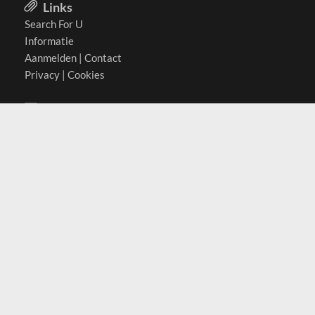
Links
Search For U
Informatie
Aanmelden
|
Contact
Privacy
|
Cookies
Actief in
België
Duitsland
Nederland
Oostenrijk
Zwitserland
Contact
(c) 2026 Copyrights
SearchForU.nl
Tel: +31 (0)75 7502 082
Email:
info@searchforu.nl
Leveringsvoorwaarden