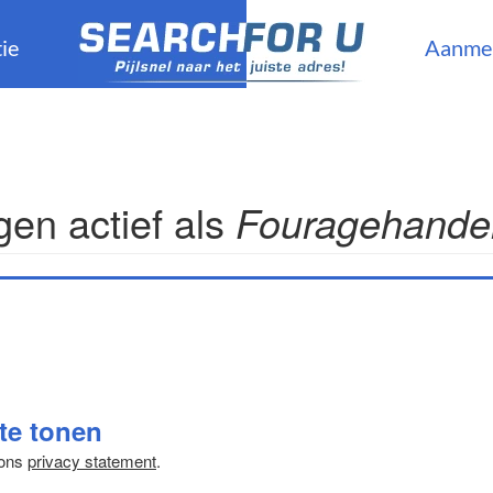
ie
Aanme
en actief als
Fouragehande
 te tonen
 ons
privacy statement
.