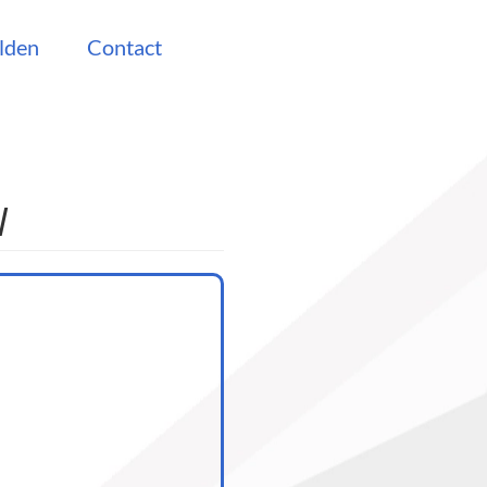
lden
Contact
l