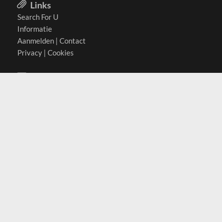
Links
Search For U
Informatie
Aanmelden
|
Contact
Privacy
|
Cookies
Actief in
België
Duitsland
Nederland
Oostenrijk
Zwitserland
Contact
(c) 2026 Copyrights
SearchForU.nl
Tel: +31 (0)75 7502 082
Email:
info@searchforu.nl
Leveringsvoorwaarden