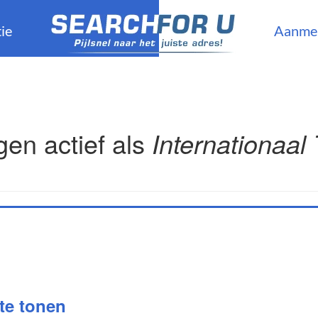
ie
Aanme
en actief als
Internationaal
 te tonen