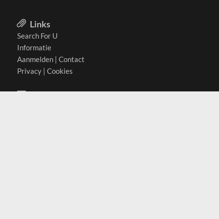
Links
Search For U
Informatie
Aanmelden
|
Contact
Privacy
|
Cookies
Actief in
België
Duitsland
Nederland
Oostenrijk
Zwitserland
Contact
(c) 2026 Copyrights
SearchForU.nl
Tel: +31 (0)75 7502 082