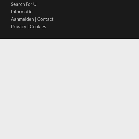
Search For U
Informatie
Aanmelden
|
Contact
Privacy
|
Cookies
Actief in
België
Duitsland
Nederland
Oostenrijk
Zwitserland
Contact
(c) 2026 Copyrights
SearchForU.nl
Tel: +31 (0)75 7502 082
Email:
info@searchforu.nl
Leveringsvoorwaarden