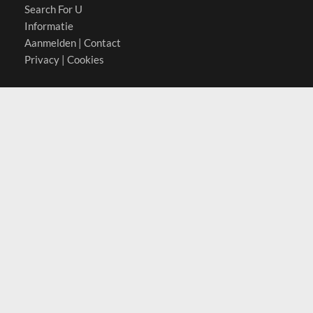
Search For U
Informatie
Aanmelden
|
Contact
Privacy
|
Cookies
Actief in
België
Duitsland
Nederland
Oostenrijk
Zwitserland
Contact
(c) 2026 Copyrights
SearchForU.nl
Tel: +31 (0)75 7502 082
Email:
info@searchforu.nl
Leveringsvoorwaarden