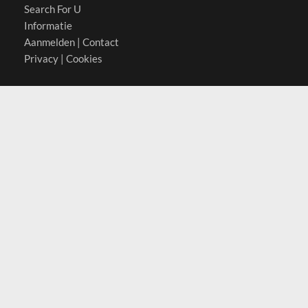
Search For U
Informatie
Aanmelden
|
Contact
Privacy
|
Cookies
Actief in
België
Duitsland
Nederland
Oostenrijk
Zwitserland
Contact
(c) 2026 Copyrights
SearchForU.nl
Tel: +31 (0)75 7502 082
Email:
info@searchforu.nl
Leveringsvoorwaarden