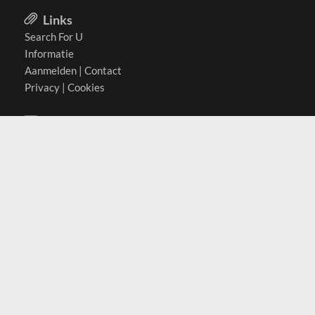
Links
Search For U
Informatie
Aanmelden
|
Contact
Privacy
|
Cookies
Actief in
België
Duitsland
Nederland
Oostenrijk
Zwitserland
Contact
(c) 2026 Copyrights
SearchForU.nl
Tel: +31 (0)75 7502 082
Email:
info@searchforu.nl