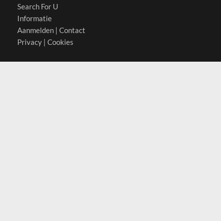
Search For U
Informatie
Aanmelden
|
Contact
Privacy
|
Cookies
Actief in
België
Duitsland
Nederland
Oostenrijk
Zwitserland
Contact
(c) 2026 Copyrights
SearchForU.nl
Tel: +31 (0)75 7502 082
Email:
info@searchforu.nl
Leveringsvoorwaarden