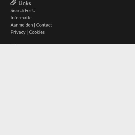
Links
Search For U
Informatie
Aanmelden
|
Contact
Privacy
|
Cookies
Actief in
België
Duitsland
Nederland
Oostenrijk
Zwitserland
Contact
(c) 2026 Copyrights
SearchForU.nl
Tel: +31 (0)75 7502 082
Email:
info@searchforu.nl
Leveringsvoorwaarden