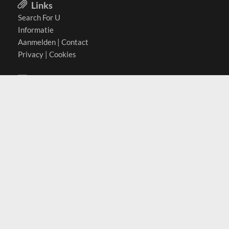
Links
Search For U
Informatie
Aanmelden
|
Contact
Privacy
|
Cookies
Actief in
België
Duitsland
Nederland
Oostenrijk
Zwitserland
Contact
(c) 2026 Copyrights
SearchForU.nl
Tel: +31 (0)75 7502 082
Email:
info@searchforu.nl
Leveringsvoorwaarden