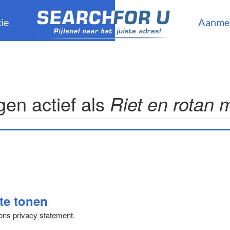
ie
Aanme
en actief als
Riet en rotan
 te tonen
 ons
privacy statement
.