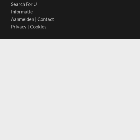
Search For U
Informatie
Aanmelden
|
Contact
Privacy
|
Cookies
Actief in
België
Duitsland
Nederland
Oostenrijk
Zwitserland
Contact
(c) 2026 Copyrights
SearchForU.nl
Tel: +31 (0)75 7502 082
Email:
info@searchforu.nl
Leveringsvoorwaarden