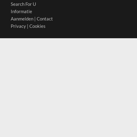
Search For U
Informatie
Aanmelden
|
Contact
Privacy
|
Cookies
Actief in
België
Duitsland
Nederland
Oostenrijk
Zwitserland
Contact
(c) 2026 Copyrights
SearchForU.nl
Tel: +31 (0)75 7502 082
Email:
info@searchforu.nl
Leveringsvoorwaarden