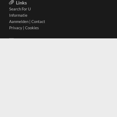
Links
Search For U
Informatie
Aanmelden
|
Contact
Privacy
|
Cookies
Actief in
België
Duitsland
Nederland
Oostenrijk
Zwitserland
Contact
(c) 2026 Copyrights
SearchForU.nl
Tel: +31 (0)75 7502 082
Email:
info@searchforu.nl
Leveringsvoorwaarden