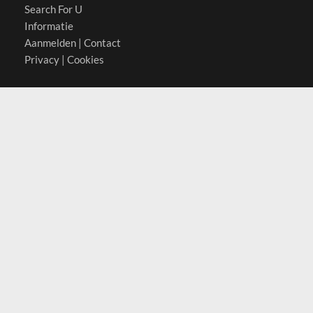
Search For U
Informatie
Aanmelden
|
Contact
Privacy
|
Cookies
Actief in
België
Duitsland
Nederland
Oostenrijk
Zwitserland
Contact
(c) 2026 Copyrights
SearchForU.nl
Tel: +31 (0)75 7502 082
Email:
info@searchforu.nl
Leveringsvoorwaarden