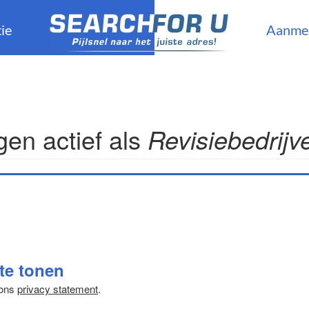
ie
Aanme
en actief als
Revisiebedrijv
 te tonen
 ons
privacy statement
.