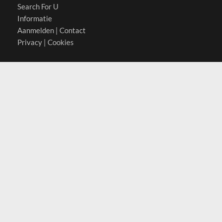
Search For U
Informatie
Aanmelden
|
Contact
Privacy
|
Cookies
Actief in
België
Duitsland
Nederland
Oostenrijk
Zwitserland
Contact
(c) 2026 Copyrights
SearchForU.nl
Tel: +31 (0)75 7502 082
Email:
info@searchforu.nl
Leveringsvoorwaarden