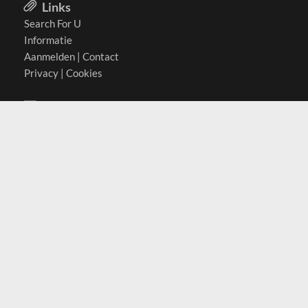
Links
Search For U
Informatie
Aanmelden
|
Contact
Privacy
|
Cookies
Actief in
België
Duitsland
Nederland
Oostenrijk
Zwitserland
Contact
(c) 2026 Copyrights
SearchForU.nl
Tel: +31 (0)75 7502 082
Email:
info@searchforu.nl
Leveringsvoorwaarden