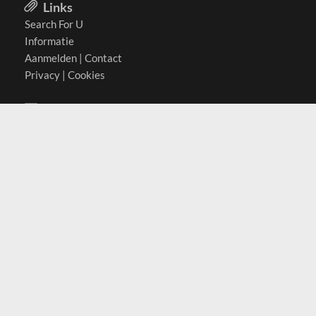
Links
Search For U
Informatie
Aanmelden
|
Contact
Privacy
|
Cookies
Actief in
België
Duitsland
Nederland
Oostenrijk
Zwitserland
Contact
(c) 2026 Copyrights
SearchForU.nl
Tel: +31 (0)75 7502 082
Email:
info@searchforu.nl
Leveringsvoorwaarden