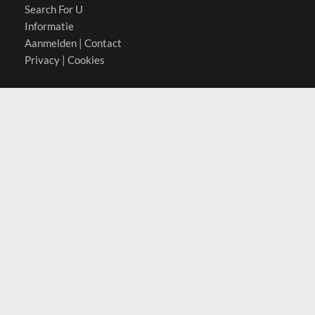
Search For U
Informatie
Aanmelden
|
Contact
Privacy
|
Cookies
Actief in
België
Duitsland
Nederland
Oostenrijk
Zwitserland
Contact
(c) 2026 Copyrights
SearchForU.nl
Tel: +31 (0)75 7502 082
Email:
info@searchforu.nl
Leveringsvoorwaarden