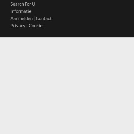
Search For U
Informatie
Aanmelden
|
Contact
Privacy
|
Cookies
Actief in
België
Duitsland
Nederland
Oostenrijk
Zwitserland
Contact
(c) 2026 Copyrights
SearchForU.nl
Tel: +31 (0)75 7502 082
Email:
info@searchforu.nl
Leveringsvoorwaarden