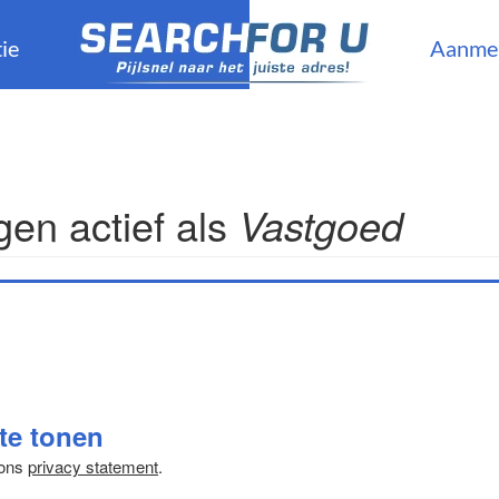
ie
Aanme
en actief als
Vastgoed
 te tonen
 ons
privacy statement
.