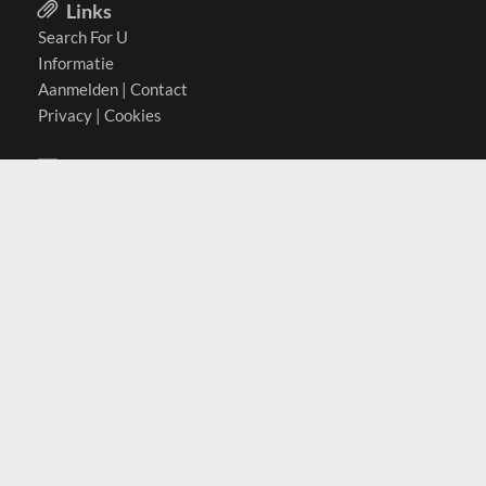
Links
Search For U
Informatie
Aanmelden
|
Contact
Privacy
|
Cookies
Actief in
België
Duitsland
Nederland
Oostenrijk
Zwitserland
Contact
(c) 2026 Copyrights
SearchForU.nl
Tel: +31 (0)75 7502 082
Email:
info@searchforu.nl
Leveringsvoorwaarden