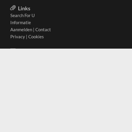
Links
Search For U
Informatie
Aanmelden
|
Contact
Privacy
|
Cookies
Actief in
België
Duitsland
Nederland
Oostenrijk
Zwitserland
Contact
(c) 2026 Copyrights
SearchForU.nl
Tel: +31 (0)75 7502 082
Email:
info@searchforu.nl