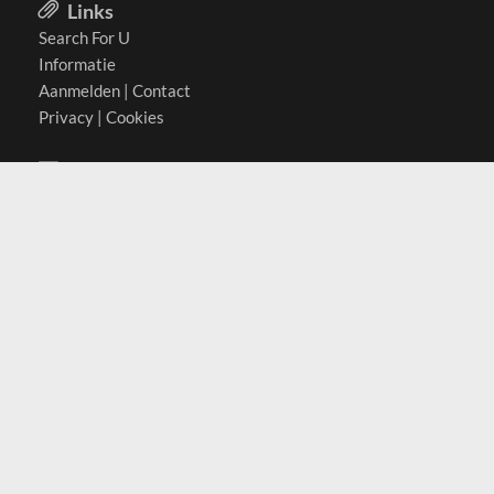
Links
Search For U
Informatie
Aanmelden
|
Contact
Privacy
|
Cookies
Actief in
België
Duitsland
Nederland
Oostenrijk
Zwitserland
Contact
(c) 2026 Copyrights
SearchForU.nl
Tel: +31 (0)75 7502 082
Email:
info@searchforu.nl
Leveringsvoorwaarden