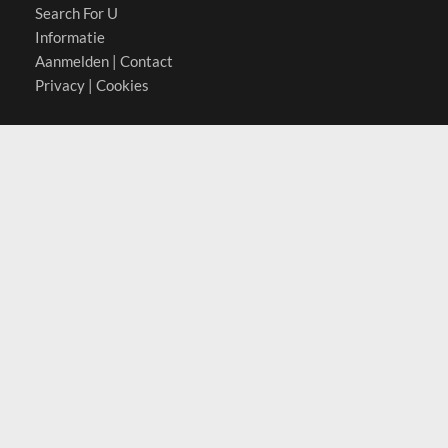
Search For U
Informatie
Aanmelden
|
Contact
Privacy
|
Cookies
Actief in
België
Duitsland
Nederland
Oostenrijk
Zwitserland
Contact
(c) 2026 Copyrights
SearchForU.nl
Tel: +31 (0)75 7502 082
Email:
info@searchforu.nl
Leveringsvoorwaarden