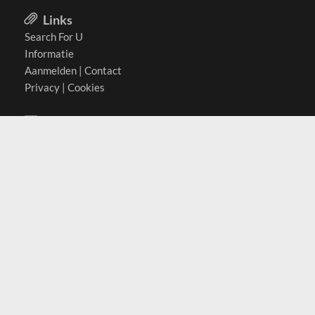
Links
Search For U
Informatie
Aanmelden
|
Contact
Privacy
|
Cookies
Actief in
België
Duitsland
Nederland
Oostenrijk
Zwitserland
Contact
(c) 2026 Copyrights
SearchForU.nl
Tel: +31 (0)75 7502 082
Email:
info@searchforu.nl