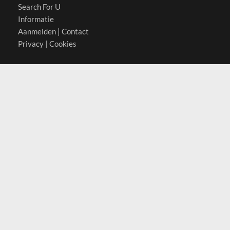
Search For U
Informatie
Aanmelden
|
Contact
Privacy
|
Cookies
Actief in
België
Duitsland
Nederland
Oostenrijk
Zwitserland
Contact
(c) 2026 Copyrights
SearchForU.nl
Tel: +31 (0)75 7502 082
Email:
info@searchforu.nl
Leveringsvoorwaarden