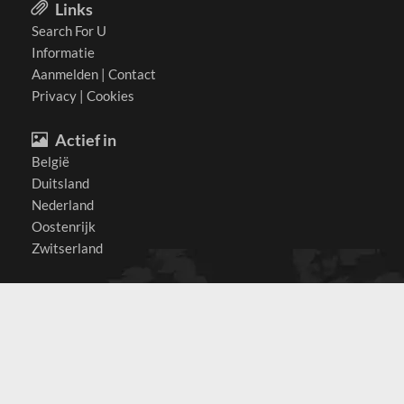
Links
Search For U
Informatie
Aanmelden
|
Contact
Privacy
|
Cookies
Actief in
België
Duitsland
Nederland
Oostenrijk
Zwitserland
Contact
(c) 2026 Copyrights
SearchForU.nl
Tel: +31 (0)75 7502 082
Email:
info@searchforu.nl
Leveringsvoorwaarden