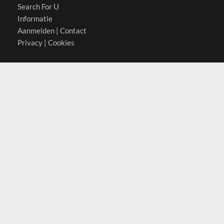
Search For U
Informatie
Aanmelden
|
Contact
Privacy
|
Cookies
Actief in
België
Duitsland
Nederland
Oostenrijk
Zwitserland
Contact
(c) 2026 Copyrights
SearchForU.nl
Tel: +31 (0)75 7502 082
Email:
info@searchforu.nl
Leveringsvoorwaarden