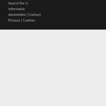
Search For U
Informatie
Aanmelden
|
Contact
Privacy
|
Cookies
Actief in
België
Duitsland
Nederland
Oostenrijk
Zwitserland
Contact
(c) 2026 Copyrights
SearchForU.nl
Tel: +31 (0)75 7502 082
Email:
info@searchforu.nl
Leveringsvoorwaarden