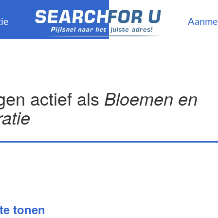
ie
Aanme
en actief als
Bloemen en
atie
 te tonen